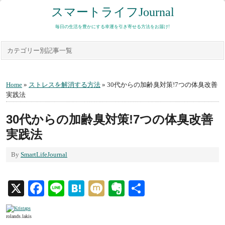
スマートライフJournal
毎日の生活を豊かにする幸運を引き寄せる方法をお届け!
カテゴリー別記事一覧
Home
»
ストレスを解消する方法
» 30代からの加齢臭対策!7つの体臭改善
実践法
30代からの加齢臭対策!7つの体臭改善
実践法
By
SmartLifeJournal
X
Facebook
Line
Hatena
Mixi
Evernote
共
有
rolands.lakis