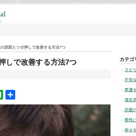
al
!
りの原因とツボ押しで改善する方法7つ
カテゴ
押しで改善する方法7つ
スピ
不安
悪運
na
ixi
Evernote
共
潜在
有
恋愛
異性
幸せ