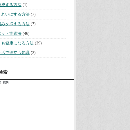
達成する方法
(1)
きれいにする方法
(7)
痛みを抑える方法
(3)
エット実践法
(46)
りも健康になる方法
(29)
生活で役立つ知識
(2)
検索