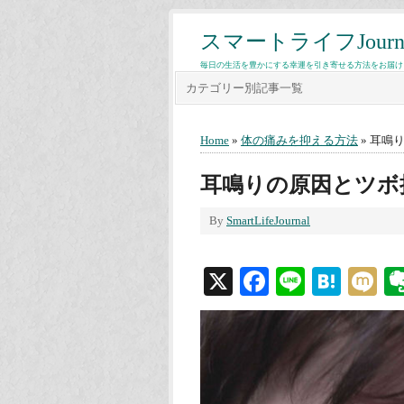
スマートライフJourn
毎日の生活を豊かにする幸運を引き寄せる方法をお届け
カテゴリー別記事一覧
Home
»
体の痛みを抑える方法
» 耳鳴
耳鳴りの原因とツボ
By
SmartLifeJournal
X
Facebook
Line
Hate
M