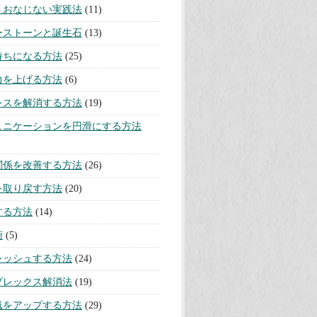
・おなじない実践法
(11)
ーストーンと誕生石
(13)
持ちになる方法
(25)
力を上げる方法
(6)
レスを解消する方法
(19)
ュニケーションを円滑にする方法
関係を改善する方法
(26)
を取り戻す方法
(20)
する方法
(14)
術
(5)
レッシュする方法
(24)
プレックス解消法
(19)
気をアップする方法
(29)