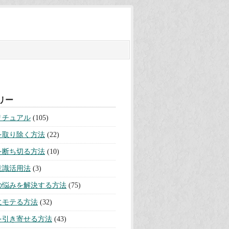
リー
リチュアル
(105)
を取り除く方法
(22)
を断ち切る方法
(10)
意識活用法
(3)
の悩みを解決する方法
(75)
にモテる方法
(32)
を引き寄せる方法
(43)