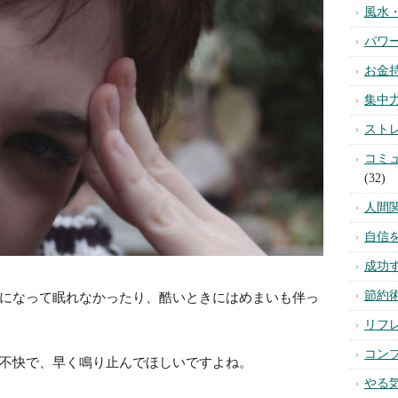
風水
パワ
お金
集中
スト
コミ
(32)
人間
自信
成功
節約
になって眠れなかったり、酷いときにはめまいも伴っ
リフ
コン
不快で、早く鳴り止んでほしいですよね。
やる