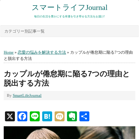
スマートライフJournal
毎日の生活を豊かにする幸運を引き寄せる方法をお届け!
カテゴリー別記事一覧
Home
»
恋愛の悩みを解決する方法
» カップルが倦怠期に陥る7つの理由
と脱出する方法
カップルが倦怠期に陥る7つの理由と
脱出する方法
By
SmartLifeJournal
X
Facebook
Line
Hatena
Mixi
Evernote
共
有