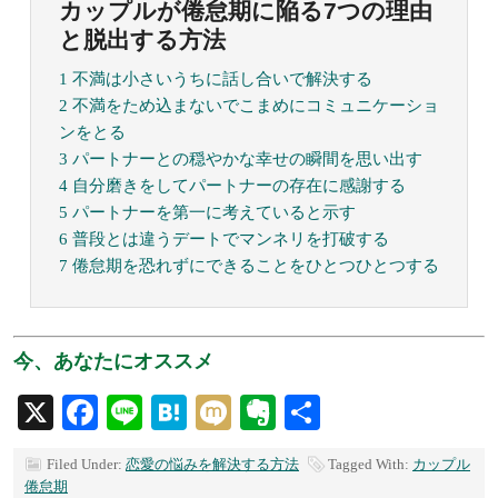
カップルが倦怠期に陥る7つの理由
と脱出する方法
1 不満は小さいうちに話し合いで解決する
2 不満をため込まないでこまめにコミュニケーショ
ンをとる
3 パートナーとの穏やかな幸せの瞬間を思い出す
4 自分磨きをしてパートナーの存在に感謝する
5 パートナーを第一に考えていると示す
6 普段とは違うデートでマンネリを打破する
7 倦怠期を恐れずにできることをひとつひとつする
今、あなたにオススメ
X
Facebook
Line
Hatena
Mixi
Evernote
共
有
Filed Under:
恋愛の悩みを解決する方法
Tagged With:
カップル
倦怠期