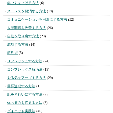
集中力を上げる方法
(6)
ストレスを解消する方法
(19)
コミュニケーションを円滑にする方法
(32)
人間関係を改善する方法
(26)
自信を取り戻す方法
(20)
成功する方法
(14)
節約術
(5)
リフレッシュする方法
(24)
コンプレックス解消法
(19)
やる気をアップする方法
(29)
目標達成する方法
(1)
肌をきれいにする方法
(7)
体の痛みを抑える方法
(3)
ダイエット実践法
(46)