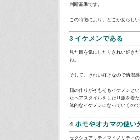
2 きれい好きで見た目
ゲイ男子は美意識が高いという特
・きれい好き
・こざっぱりしている
・清潔好き
・見た目を気にする
という行動を取ります。
きれい好きだからゲイ、という判
判断基準です。
この特徴により、どこか女らしい
3 イケメンである
見た目を気にしたりきれい好きだ