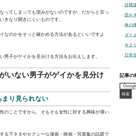
悪運
潜在
なってしまっても望みがないのですが、だからと言っ
いきなり聞きにくいものです。
恋愛
異性
イなのかをそっと確かめる方法があるといいですよ
幸せ
風水
い男子がゲイかを見分ける方法をお伝えします。
パワ
お金
集中
スト
コミ
(32)
人間
自信