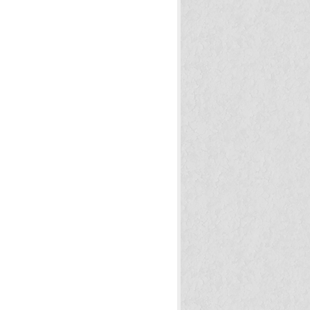
する方法
(14)
術
(5)
レッシュする方法
(24)
プレックス解消法
(19)
気をアップする方法
(29)
達成する方法
(1)
きれいにする方法
(7)
痛みを抑える方法
(3)
エット実践法
(46)
りも健康になる方法
(29)
生活で役立つ知識
(2)
検索