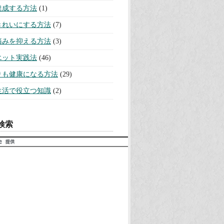
を断ち切る方法
(10)
意識活用法
(3)
の悩みを解決する方法
(75)
にモテる方法
(32)
を引き寄せる方法
(43)
・おなじない実践法
(11)
ーストーンと誕生石
(13)
持ちになる方法
(25)
力を上げる方法
(6)
レスを解消する方法
(19)
ュニケーションを円滑にする方法
関係を改善する方法
(26)
を取り戻す方法
(20)