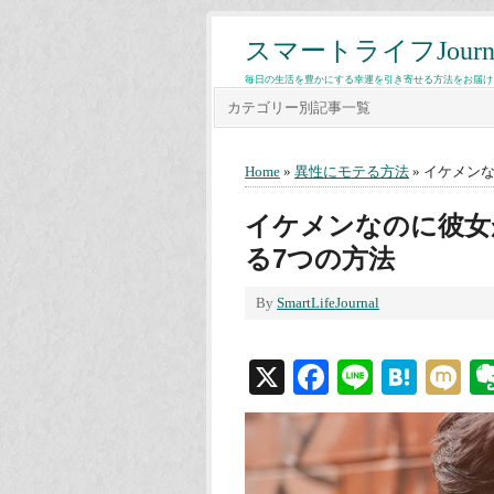
スマートライフJourn
毎日の生活を豊かにする幸運を引き寄せる方法をお届け
カテゴリー別記事一覧
Home
»
異性にモテる方法
» イケメン
イケメンなのに彼女
る7つの方法
By
SmartLifeJournal
X
Facebook
Line
Hate
M