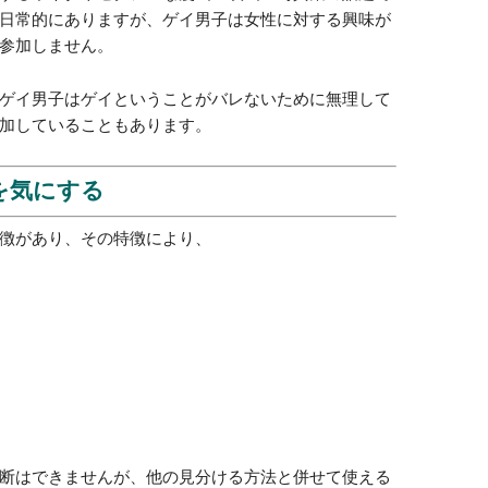
成功
節約
リフ
がいない男子がゲイかを見分け
コン
やる
あまり見られない
目標
性のことですから、そもそも女性に対する興味が薄い
肌を
体の
ダイ
する下ネタやセクシーな漫画・映画・写真集の話題で
日常的にありますが、ゲイ男子は女性に対する興味が
今よ
参加しません。
日常
ゲイ男子はゲイということがバレないために無理して
加していることもあります。
記事の