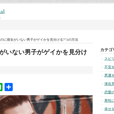
al
!
なのに彼女がいない男子がゲイかを見分ける7つの方法
がいない男子がゲイかを見分け
na
ixi
Evernote
共
有