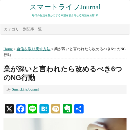
スマートライフJournal
毎日の生活を豊かにする幸運を引き寄せる方法をお届け!
カテゴリー別記事一覧
Home
»
自信を取り戻す方法
» 業が深いと言われたら改めるべき6つのNG
行動
業が深いと言われたら改めるべき6つ
のNG行動
By
SmartLifeJournal
X
Facebook
Line
Hatena
Mixi
Evernote
共
有