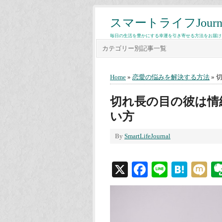
スマートライフJourn
毎日の生活を豊かにする幸運を引き寄せる方法をお届け
カテゴリー別記事一覧
Home
»
恋愛の悩みを解決する方法
» 
切れ長の目の彼は情
い方
By
SmartLifeJournal
X
Facebook
Line
Hate
M