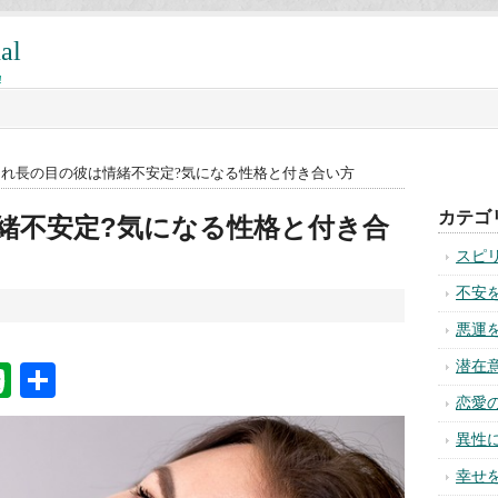
al
!
切れ長の目の彼は情緒不安定?気になる性格と付き合い方
カテゴ
緒不安定?気になる性格と付き合
スピ
不安
悪運
潜在
na
ixi
Evernote
共
恋愛
有
異性
幸せ