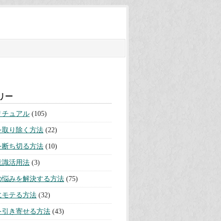
リー
リチュアル
(105)
を取り除く方法
(22)
を断ち切る方法
(10)
意識活用法
(3)
の悩みを解決する方法
(75)
にモテる方法
(32)
を引き寄せる方法
(43)