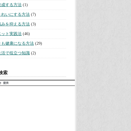
達成する方法
(1)
きれいにする方法
(7)
痛みを抑える方法
(3)
エット実践法
(46)
りも健康になる方法
(29)
生活で役立つ知識
(2)
検索