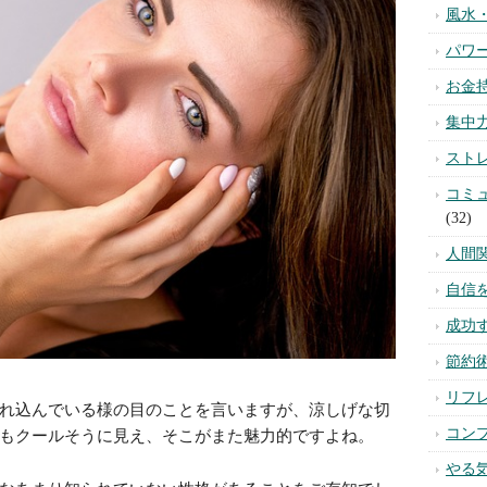
風水
パワ
お金
集中
スト
コミ
(32)
人間
自信
成功
節約
リフ
れ込んでいる様の目のことを言いますが、涼しげな切
コン
もクールそうに見え、そこがまた魅力的ですよね。
やる