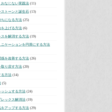
・おなじない実践法
(11)
ーストーンと誕生石
(13)
持ちになる方法
(25)
力を上げる方法
(6)
レスを解消する方法
(19)
ュニケーションを円滑にする方法
関係を改善する方法
(26)
を取り戻す方法
(20)
する方法
(14)
術
(5)
レッシュする方法
(24)
プレックス解消法
(19)
気をアップする方法
(29)