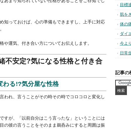
なあまり知られていない性格があることをご存知でし
目標
肌を
め知っておけば、心の準備もできますし、上手に対応
体の
。
ダイ
格や運気、付き合い方についてお伝えします。
今よ
日常
緒不安定?気になる性格と付き合
記事の
変わる!?気分屋な性格
言われ、言うことがその時その時でコロコロと変化し
ですが、「以前自分はこう言ったな」ということには
目の彼の言うことをそのまま鵜呑みにすると周囲は振