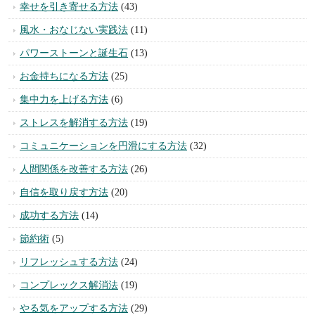
幸せを引き寄せる方法
(43)
風水・おなじない実践法
(11)
パワーストーンと誕生石
(13)
お金持ちになる方法
(25)
集中力を上げる方法
(6)
ストレスを解消する方法
(19)
コミュニケーションを円滑にする方法
(32)
人間関係を改善する方法
(26)
自信を取り戻す方法
(20)
成功する方法
(14)
節約術
(5)
リフレッシュする方法
(24)
コンプレックス解消法
(19)
やる気をアップする方法
(29)