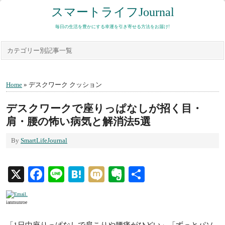
スマートライフJournal
毎日の生活を豊かにする幸運を引き寄せる方法をお届け!
カテゴリー別記事一覧
Home
» デスクワーク クッション
デスクワークで座りっぱなしが招く目・
肩・腰の怖い病気と解消法5選
By
SmartLifeJournal
X
Facebook
Line
Hatena
Mixi
Evernote
共
有
ianmunroe