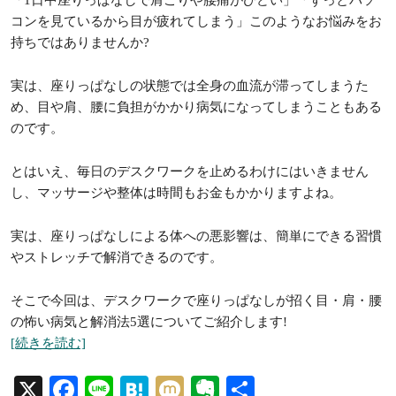
「1日中座りっぱなしで肩こりや腰痛がひどい」「ずっとパソ
コンを見ているから目が疲れてしまう」このようなお悩みをお
持ちではありませんか?
実は、座りっぱなしの状態では全身の血流が滞ってしまうた
め、目や肩、腰に負担がかかり病気になってしまうこともある
のです。
とはいえ、毎日のデスクワークを止めるわけにはいきません
し、マッサージや整体は時間もお金もかかりますよね。
実は、座りっぱなしによる体への悪影響は、簡単にできる習慣
やストレッチで解消できるのです。
そこで今回は、デスクワークで座りっぱなしが招く目・肩・腰
の怖い病気と解消法5選についてご紹介します!
[続きを読む]
X
Facebook
Line
Hatena
Mixi
Evernote
共