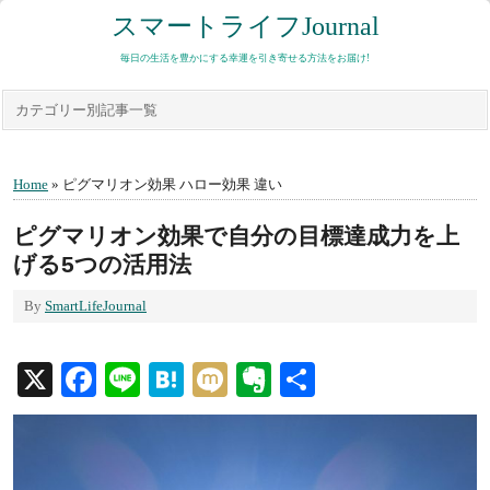
スマートライフJournal
毎日の生活を豊かにする幸運を引き寄せる方法をお届け!
カテゴリー別記事一覧
Home
» ピグマリオン効果 ハロー効果 違い
ピグマリオン効果で自分の目標達成力を上
げる5つの活用法
By
SmartLifeJournal
X
Facebook
Line
Hatena
Mixi
Evernote
共
有