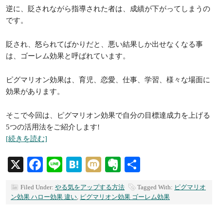
逆に、貶されながら指導された者は、成績が下がってしまうの
です。
貶され、怒られてばかりだと、悪い結果しか出せなくなる事
は、ゴーレム効果と呼ばれています。
ピグマリオン効果は、育児、恋愛、仕事、学習、様々な場面に
効果があります。
そこで今回は、ピグマリオン効果で自分の目標達成力を上げる
5つの活用法をご紹介します!
[続きを読む]
X
Facebook
Line
Hatena
Mixi
Evernote
共
有
Filed Under:
やる気をアップする方法
Tagged With:
ピグマリオ
ン効果 ハロー効果 違い
,
ピグマリオン効果 ゴーレム効果