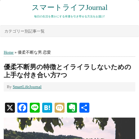
スマートライフJournal
毎日の生活を豊かにする幸運を引き寄せる方法をお届け!
カテゴリー別記事一覧
Home
» 優柔不断な男 恋愛
優柔不断男の特徴とイライラしないための
上手な付き合い方7つ
By
SmartLifeJournal
X
Facebook
Line
Hatena
Mixi
Evernote
共
有