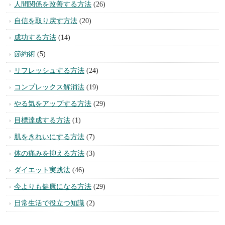
人間関係を改善する方法
(26)
自信を取り戻す方法
(20)
成功する方法
(14)
節約術
(5)
リフレッシュする方法
(24)
コンプレックス解消法
(19)
やる気をアップする方法
(29)
目標達成する方法
(1)
肌をきれいにする方法
(7)
体の痛みを抑える方法
(3)
ダイエット実践法
(46)
今よりも健康になる方法
(29)
日常生活で役立つ知識
(2)