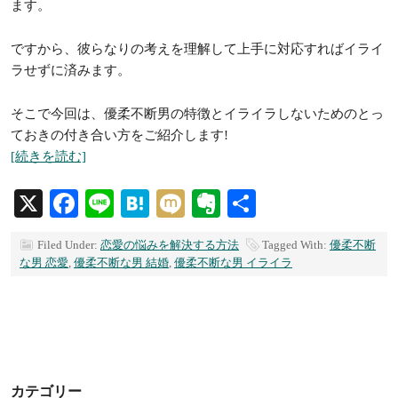
ます。
ですから、彼らなりの考えを理解して上手に対応すればイライ
ラせずに済みます。
そこで今回は、優柔不断男の特徴とイライラしないためのとっ
ておきの付き合い方をご紹介します!
[続きを読む]
X
Facebook
Line
Hatena
Mixi
Evernote
共
有
Filed Under:
恋愛の悩みを解決する方法
Tagged With:
優柔不断
な男 恋愛
,
優柔不断な男 結婚
,
優柔不断な男 イライラ
カテゴリー