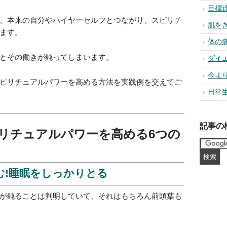
悪運
潜在
、本来の自分やハイヤーセルフとつながり、スピリチ
ます。
恋愛
異性
とその働きが鈍ってしまいます。
幸せ
ピリチュアルパワーを高める方法を実践例を交えてご
風水
パワ
お金
集中
スト
コミ
(32)
人間
自信