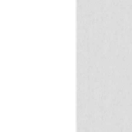
する方法
(14)
術
(5)
レッシュする方法
(24)
プレックス解消法
(19)
気をアップする方法
(29)
達成する方法
(1)
きれいにする方法
(7)
痛みを抑える方法
(3)
エット実践法
(46)
りも健康になる方法
(29)
生活で役立つ知識
(2)
検索