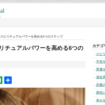
al
!
てスピリチュアルパワーを高める6つのステップ
リチュアルパワーを高める6つの
na
ixi
Evernote
共
有