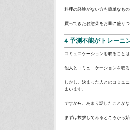
3 料理はまさに前頭葉
前頭葉トレーニングとして、家事
何を作るか決め、材料を揃え、下
片付けと内容の異なる作業が盛り
さらに何分ゆでる、何時までに準
必要になるので前頭葉が鍛えられ
また、食事を誰かと一緒にいただ
性化することができます。
料理の経験がない方も簡単なもの
買ってきたお惣菜をお皿に盛りつ
4 予測不能がトレーニ