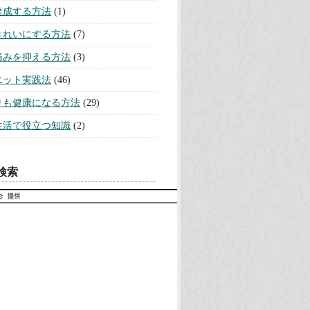
を断ち切る方法
(10)
意識活用法
(3)
の悩みを解決する方法
(75)
にモテる方法
(32)
を引き寄せる方法
(43)
・おなじない実践法
(11)
ーストーンと誕生石
(13)
持ちになる方法
(25)
力を上げる方法
(6)
レスを解消する方法
(19)
ュニケーションを円滑にする方法
関係を改善する方法
(26)
を取り戻す方法
(20)