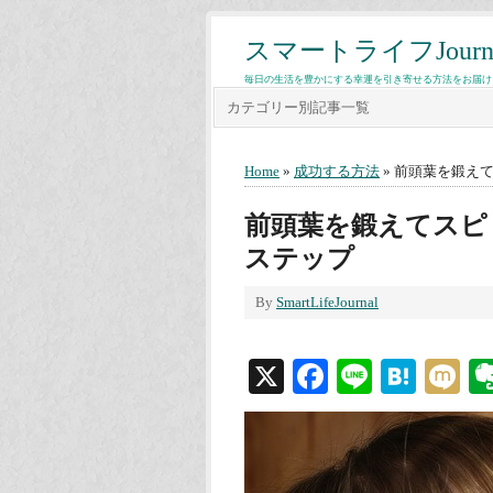
スマートライフJourn
毎日の生活を豊かにする幸運を引き寄せる方法をお届け
カテゴリー別記事一覧
Home
»
成功する方法
» 前頭葉を鍛え
前頭葉を鍛えてスピ
ステップ
By
SmartLifeJournal
X
Facebook
Line
Hate
M