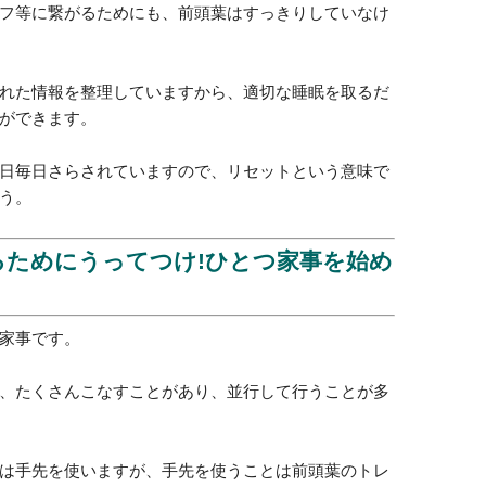
成功
節約
リフ
コン
リチュアルパワーを高める6つの
やる
目標
む!睡眠をしっかりとる
肌を
体の
が鈍ることは判明していて、それはもちろん前頭葉も
ダイ
今よ
フ等に繋がるためにも、前頭葉はすっきりしていなけ
日常
れた情報を整理していますから、適切な睡眠を取るだ
記事の
ができます。