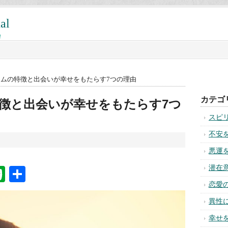
al
!
ームの特徴と出会いが幸せをもたらす7つの理由
徴と出会いが幸せをもたらす7つ
na
ixi
Evernote
共
有