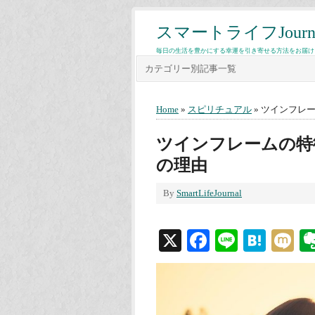
スマートライフJourn
毎日の生活を豊かにする幸運を引き寄せる方法をお届け
カテゴリー別記事一覧
Home
»
スピリチュアル
» ツインフレ
ツインフレームの特
の理由
By
SmartLifeJournal
X
Facebook
Line
Hate
M