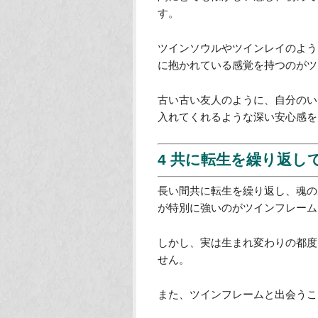
2 魂の成長のために協
ツインフレームはお互いの魂の成
いうよりはそのためにお互いが生
共に試練を乗り越えるという修行
という感じで穏やかな心強い関係
3 深い絆で結ばれた安
共に転生を何回も繰り返している
間にとても懐かしい感じ、初めて
す。
ツインソウルやツインレイのよう
に抱かれている感覚を持つのがツ
古い古い友人のように、自分のい
入れてくれるような深い安心感を