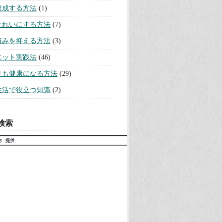
を断ち切る方法
(10)
意識活用法
(3)
の悩みを解決する方法
(75)
にモテる方法
(32)
を引き寄せる方法
(43)
・おなじない実践法
(11)
ーストーンと誕生石
(13)
持ちになる方法
(25)
力を上げる方法
(6)
レスを解消する方法
(19)
ュニケーションを円滑にする方法
関係を改善する方法
(26)
を取り戻す方法
(20)