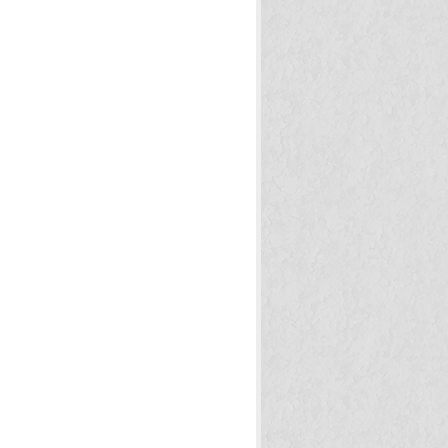
する方法
(14)
術
(5)
レッシュする方法
(24)
プレックス解消法
(19)
気をアップする方法
(29)
達成する方法
(1)
きれいにする方法
(7)
痛みを抑える方法
(3)
エット実践法
(46)
りも健康になる方法
(29)
生活で役立つ知識
(2)
検索