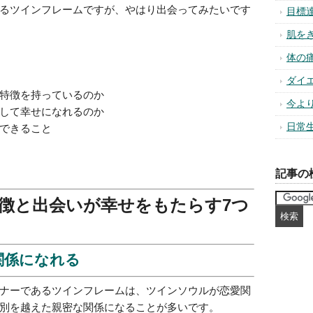
悪運
るツインフレームですが、やはり出会ってみたいです
潜在
恋愛
異性
幸せ
特徴を持っているのか
して幸せになれるのか
風水
できること
パワ
お金
集中
スト
コミ
(32)
人間
自信