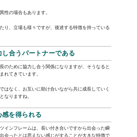
成功
節約
リフ
コン
徴と出会いが幸せをもたらす7つ
やる
目標
関係になれる
肌を
体の
ナーであるツインフレームは、ツインソウルが恋愛関
ダイ
別を越えた親密な関係になることが多いです。
今よ
異性の場合もあります。
日常
たり、立場も様々ですが、後述する特徴を持っている
記事の