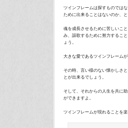
7 １人につき3人のツ
れる
ツインフレームは1人につき7人
あとの4人はもっと高次元にいる
ツインフレームは探して出会うも
ていますから安心してくださいね
ツインフレームの特徴や出会いが
でしたか？
ツインフレームは探すものではな
ために出来ることはないのか、と
魂を成長させるために苦しいこと
み、謳歌するために努力すること
ょう。