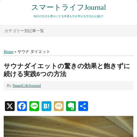
スマートライフJournal
毎日の生活を豊かにする幸運を引き寄せる方法をお届け!
カテゴリー別記事一覧
Home
» サウナ ダイエット
サウナダイエットの驚きの効果と飽きずに
続ける実践6つの方法
By
SmartLifeJournal
X
Facebook
Line
Hatena
Mixi
Evernote
共
有