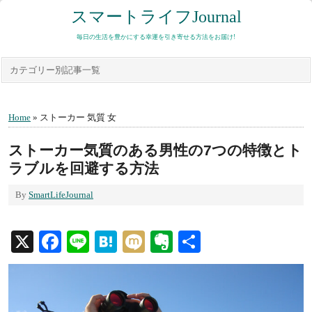
スマートライフJournal
毎日の生活を豊かにする幸運を引き寄せる方法をお届け!
カテゴリー別記事一覧
Home
» ストーカー 気質 女
ストーカー気質のある男性の7つの特徴とト
ラブルを回避する方法
By
SmartLifeJournal
X
Facebook
Line
Hatena
Mixi
Evernote
共
有