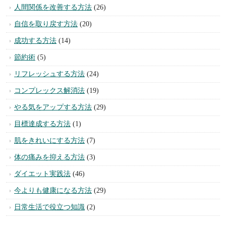
人間関係を改善する方法
(26)
自信を取り戻す方法
(20)
成功する方法
(14)
節約術
(5)
リフレッシュする方法
(24)
コンプレックス解消法
(19)
やる気をアップする方法
(29)
目標達成する方法
(1)
肌をきれいにする方法
(7)
体の痛みを抑える方法
(3)
ダイエット実践法
(46)
今よりも健康になる方法
(29)
日常生活で役立つ知識
(2)