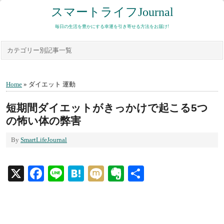
スマートライフJournal
毎日の生活を豊かにする幸運を引き寄せる方法をお届け!
カテゴリー別記事一覧
Home
» ダイエット 運動
短期間ダイエットがきっかけで起こる5つ
の怖い体の弊害
By
SmartLifeJournal
X
Facebook
Line
Hatena
Mixi
Evernote
共
有