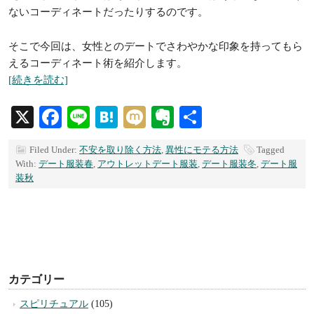
ないコーディネートだったりするのです。
そこで今回は、女性とのデートでさわやかな印象を持ってもら
えるコーディネート術を紹介します。
[続きを読む]
X
Facebook
Line
Hatena
Mixi
Evernote
共
有
Filed Under:
不安を取り除く方法
,
異性にモテる方法
Tagged
With:
デート服装春
,
アウトレットデート服装
,
デート服装冬
,
デート服
装秋
カテゴリー
スピリチュアル
(105)