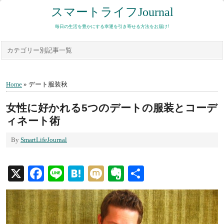
スマートライフJournal
毎日の生活を豊かにする幸運を引き寄せる方法をお届け!
カテゴリー別記事一覧
Home
» デート服装秋
女性に好かれる5つのデートの服装とコーデ
ィネート術
By
SmartLifeJournal
X
Facebook
Line
Hatena
Mixi
Evernote
共
有