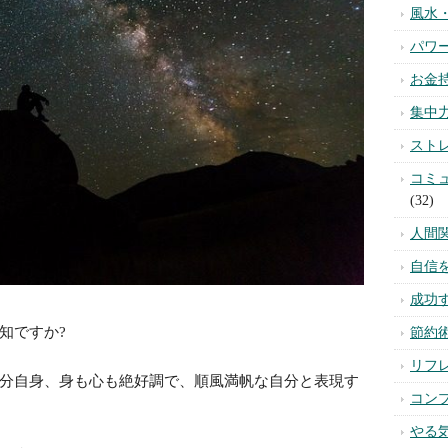
風水
パワ
お金
集中
スト
コミ
(32)
人間
自信
成功
知ですか?
節約
リフ
分自身、身も心も絶好調で、順風満帆な自分と表現す
コン
やる