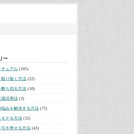
リー
リチュアル
(105)
を取り除く方法
(22)
を断ち切る方法
(10)
意識活用法
(3)
の悩みを解決する方法
(75)
にモテる方法
(32)
を引き寄せる方法
(43)