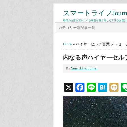
スマートライフJourn
毎日の生活を豊かにする幸運を引き寄せる方法をお届け
カテゴリー別記事一覧
Home
» ハイヤーセルフ 言葉 メッセー
内なる声ハイヤーセル
By
SmartLifeJournal
X
Facebook
Line
Hate
M