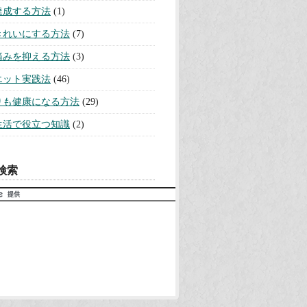
達成する方法
(1)
きれいにする方法
(7)
痛みを抑える方法
(3)
エット実践法
(46)
りも健康になる方法
(29)
生活で役立つ知識
(2)
検索