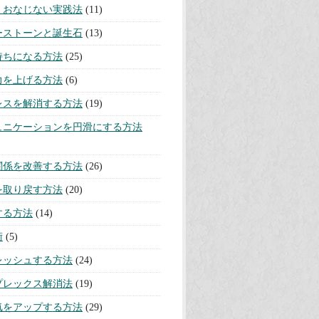
・おなじない実践法
(11)
ーストーンと誕生石
(13)
持ちになる方法
(25)
力を上げる方法
(6)
レスを解消する方法
(19)
ュニケーションを円滑にする方法
関係を改善する方法
(26)
を取り戻す方法
(20)
する方法
(14)
術
(5)
レッシュする方法
(24)
プレックス解消法
(19)
気をアップする方法
(29)