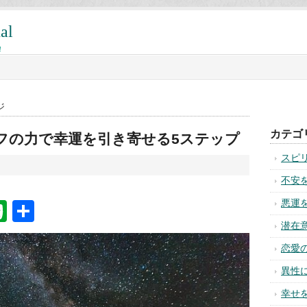
al
!
ジ
カテゴ
フの力で幸運を引き寄せる5ステップ
スピ
不安
悪運
na
ixi
Evernote
共
有
潜在
恋愛
異性
幸せ