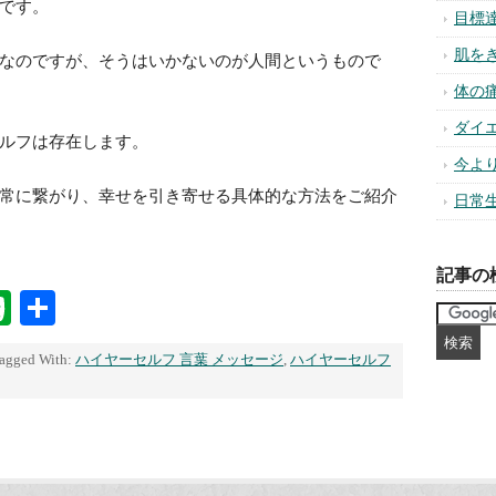
です。
目標
肌を
なのですが、そうはいかないのが人間というもので
体の
ダイ
ルフは存在します。
今よ
常に繋がり、幸せを引き寄せる具体的な方法をご紹介
日常
記事の
na
ixi
Evernote
共
有
agged With:
ハイヤーセルフ 言葉 メッセージ
,
ハイヤーセルフ