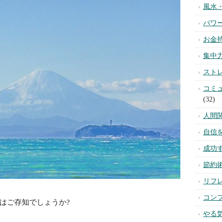
風水
パワ
お金
集中
スト
コミ
(32)
人間
自信
成功
節約
リフ
コン
はご存知でしょうか?
やる