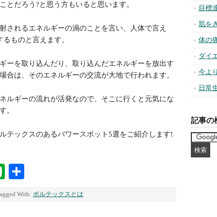
ことだろう?と思う方もいると思います。
目標
肌を
射されるエネルギーの渦のことを言い、人体で言え
するものと言えます。
体の
ダイ
ギーを取り込んだり、取り込んだエネルギーを放出す
今よ
場合は、そのエネルギーの交流が大地で行われます。
日常
ネルギーの流れが活発なので、そこに行くと元気にな
す。
記事の
ルテックスのあるパワースポット5選をご紹介します!
na
ixi
Evernote
共
有
agged With:
ボルテックスとは