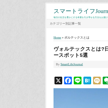
スマートライフJourn
毎日の生活を豊かにする幸運を引き寄せる方法をお届け
カテゴリー別記事一覧
Home
» ボルテックスとは
ヴォルテックスとは?
ースポット5選
By
SmartLifeJournal
X
Facebook
Line
Hate
M