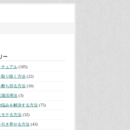
リー
リチュアル
(105)
を取り除く方法
(22)
を断ち切る方法
(10)
意識活用法
(3)
の悩みを解決する方法
(75)
にモテる方法
(32)
を引き寄せる方法
(43)