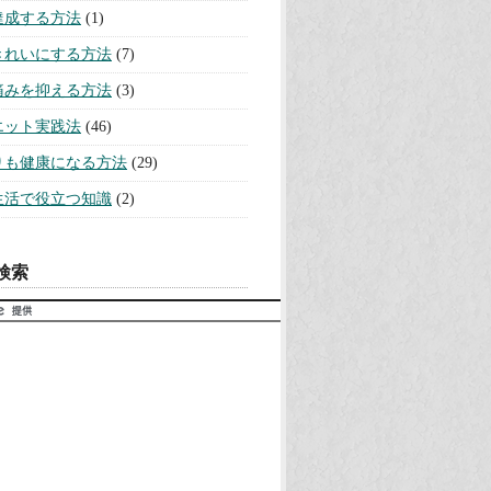
達成する方法
(1)
きれいにする方法
(7)
痛みを抑える方法
(3)
エット実践法
(46)
りも健康になる方法
(29)
生活で役立つ知識
(2)
検索