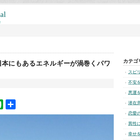
al
!
カテゴ
日本にもあるエネルギーが渦巻くパワ
スピ
不安
悪運
na
ixi
Evernote
共
潜在
有
恋愛
異性
幸せ