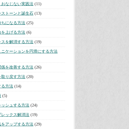
・おなじない実践法
(11)
ーストーンと誕生石
(13)
持ちになる方法
(25)
力を上げる方法
(6)
レスを解消する方法
(19)
ュニケーションを円滑にする方法
関係を改善する方法
(26)
を取り戻す方法
(20)
する方法
(14)
術
(5)
レッシュする方法
(24)
プレックス解消法
(19)
気をアップする方法
(29)