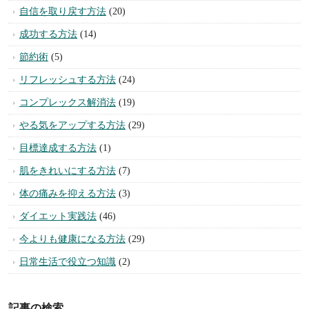
スピリチュアル
(105)
不安を取り除く方法
(22)
悪運を断ち切る方法
(10)
潜在意識活用法
(3)
恋愛の悩みを解決する方法
(75)
異性にモテる方法
(32)
幸せを引き寄せる方法
(43)
風水・おなじない実践法
(11)
パワーストーンと誕生石
(13)
お金持ちになる方法
(25)
集中力を上げる方法
(6)
ストレスを解消する方法
(19)
コミュニケーションを円滑にする方法
(32)
人間関係を改善する方法
(26)