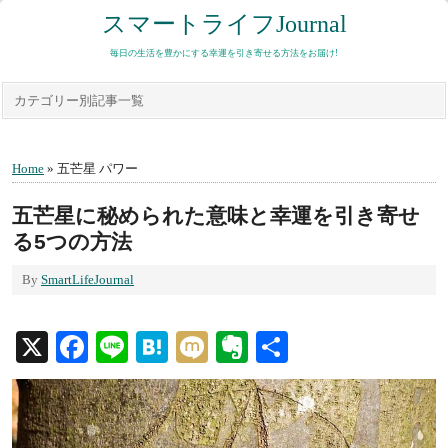
スマートライフJournal
毎日の生活を豊かにする幸運を引き寄せる方法をお届け!
カテゴリー別記事一覧
Home
» 五芒星 パワー
五芒星に秘められた意味と幸運を引き寄せ
る5つの方法
By
SmartLifeJournal
X
Facebook
Line
Hatena
Mixi
Evernote
共
有