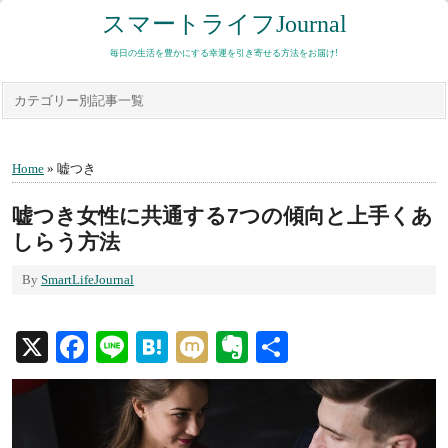
スマートライフJournal
毎日の生活を豊かにする幸運を引き寄せる方法をお届け!
カテゴリー別記事一覧
Home
» 嘘つき
嘘つき女性に共通する7つの傾向と上手くあ
しらう方法
By
SmartLifeJournal
X
Facebook
Line
Hatena
Mixi
Evernote
共
有