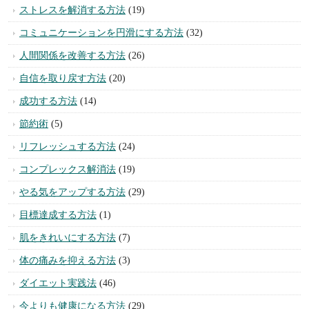
ストレスを解消する方法
(19)
コミュニケーションを円滑にする方法
(32)
人間関係を改善する方法
(26)
自信を取り戻す方法
(20)
成功する方法
(14)
節約術
(5)
リフレッシュする方法
(24)
コンプレックス解消法
(19)
やる気をアップする方法
(29)
目標達成する方法
(1)
肌をきれいにする方法
(7)
体の痛みを抑える方法
(3)
ダイエット実践法
(46)
今よりも健康になる方法
(29)