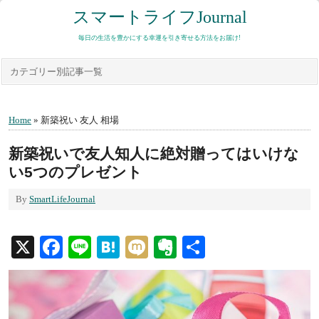
スマートライフJournal
毎日の生活を豊かにする幸運を引き寄せる方法をお届け!
カテゴリー別記事一覧
Home
» 新築祝い 友人 相場
新築祝いで友人知人に絶対贈ってはいけな
い5つのプレゼント
By
SmartLifeJournal
X
Facebook
Line
Hatena
Mixi
Evernote
共
有