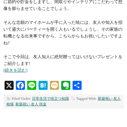
に節約や貯金をしますし、間取りやインテリアにこだわって想
像を膨らませていることでしょう。
そんな念願のマイホームが手に入った暁には、友人や知人を招
いて盛大にパーティーを開く人もいるでしょうし、その家族の
転機となる出来事ですから、こちらからもお祝いしたいですよ
ね?
そこで今回は、友人知人に絶対贈ってはいけないプレゼントを
ご紹介します!
[続きを読む]
X
Facebook
Line
Hatena
Mixi
Evernote
共
有
Filed Under:
日常生活で役立つ知識
Tagged With:
新築祝い 友人
相場
,
新築祝い 友人 現金