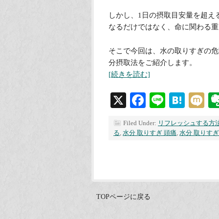
しかし、1日の摂取目安量を超え
なるだけではなく、命に関わる重
そこで今回は、水の取りすぎの危
分摂取法をご紹介します。
[続きを読む]
X
Facebook
Line
Hate
M
Filed Under:
リフレッシュする方
る
,
水分 取りすぎ 頭痛
,
水分 取りすぎ
TOPページに戻る