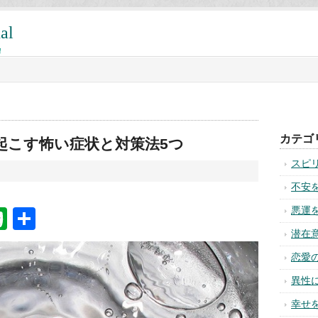
al
!
カテゴ
起こす怖い症状と対策法5つ
スピ
不安
悪運
na
ixi
Evernote
共
有
潜在
恋愛
異性
幸せ