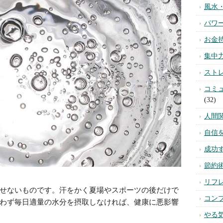
風水
パワ
お金
集中
スト
コミ
(32)
人間
自信
成功
節約
リフ
せないものです。汗をかく夏場やスポーツの後だけで
コン
わず毎日適量の水分を摂取しなければ、健康に悪影響
やる