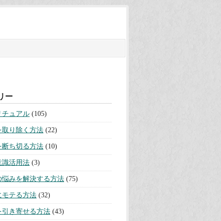
リー
リチュアル
(105)
を取り除く方法
(22)
を断ち切る方法
(10)
意識活用法
(3)
の悩みを解決する方法
(75)
にモテる方法
(32)
を引き寄せる方法
(43)