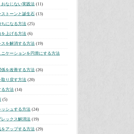
・おなじない実践法
(11)
ーストーンと誕生石
(13)
持ちになる方法
(25)
力を上げる方法
(6)
レスを解消する方法
(19)
ュニケーションを円滑にする方法
関係を改善する方法
(26)
を取り戻す方法
(20)
する方法
(14)
術
(5)
レッシュする方法
(24)
プレックス解消法
(19)
気をアップする方法
(29)