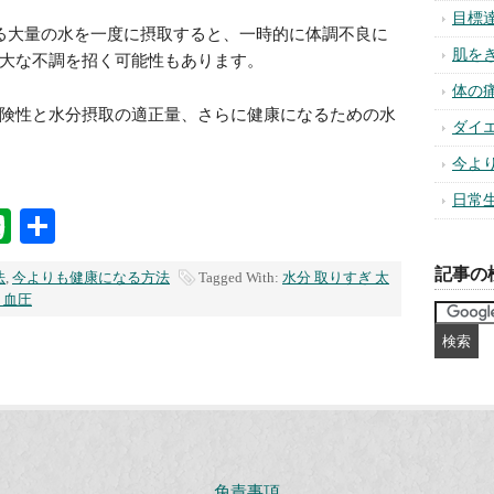
目標
る大量の水を一度に摂取すると、一時的に体調不良に
肌を
大な不調を招く可能性もあります。
体の
険性と水分摂取の適正量、さらに健康になるための水
ダイ
今よ
日常
na
ixi
Evernote
共
有
記事の
法
,
今よりも健康になる方法
Tagged With:
水分 取りすぎ 太
 血圧
免責事項