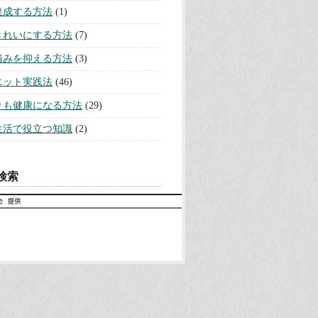
達成する方法
(1)
きれいにする方法
(7)
痛みを抑える方法
(3)
エット実践法
(46)
りも健康になる方法
(29)
生活で役立つ知識
(2)
検索