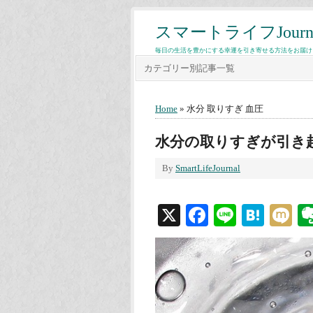
スマートライフJourn
毎日の生活を豊かにする幸運を引き寄せる方法をお届け
カテゴリー別記事一覧
Home
» 水分 取りすぎ 血圧
水分の取りすぎが引き
By
SmartLifeJournal
X
Facebook
Line
Hate
M