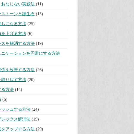
・おなじない実践法
(11)
ーストーンと誕生石
(13)
持ちになる方法
(25)
力を上げる方法
(6)
レスを解消する方法
(19)
ュニケーションを円滑にする方法
関係を改善する方法
(26)
を取り戻す方法
(20)
する方法
(14)
術
(5)
レッシュする方法
(24)
プレックス解消法
(19)
気をアップする方法
(29)