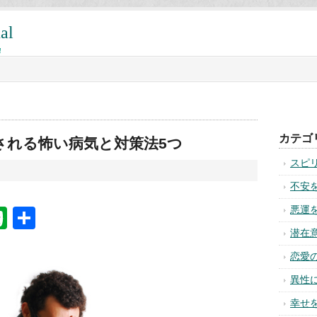
al
!
カテゴ
される怖い病気と対策法5つ
スピ
不安
悪運
na
ixi
Evernote
共
有
潜在
恋愛
異性
幸せ