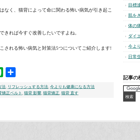
目標
はなく、猫背によって命に関わる怖い病気が引き起こ
肌を
体の
できれば今すぐ改善したいですよね。
ダイ
今よ
こされる怖い病気と対策法5つについてご紹介します!
日常
na
ixi
Evernote
共
記事の
有
方法
,
リフレッシュする方法
,
今よりも健康になる方法
背矯正ベルト
,
猫背 影響
,
猫背矯正
,
猫背 直す