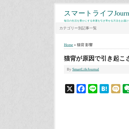
スマートライフJourn
毎日の生活を豊かにする幸運を引き寄せる方法をお届け
カテゴリー別記事一覧
Home
» 猫背 影響
猫背が原因で引き起こ
By
SmartLifeJournal
X
Facebook
Line
Hate
M