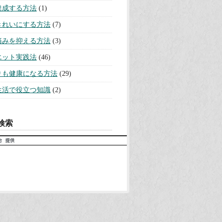
達成する方法
(1)
きれいにする方法
(7)
痛みを抑える方法
(3)
エット実践法
(46)
りも健康になる方法
(29)
生活で役立つ知識
(2)
検索