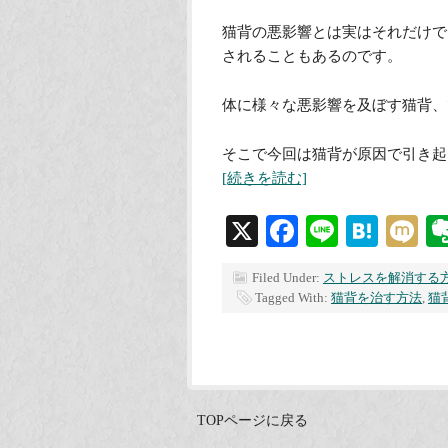
猫背の悪影響とは実はそれだけで
されることもあるのです。
体に様々な悪影響を及ぼす猫背、
そこで今回は猫背が原因で引き起
[続きを読む]
X
Facebook
Line
Hate
M
Filed Under:
ストレスを解消する
Tagged With:
猫背を治す方法
,
猫
TOPページに戻る