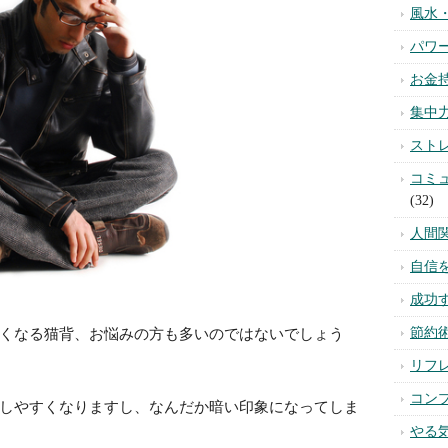
風水
パワ
お金
集中
スト
コミ
(32)
人間
自信
成功
節約
くなる猫背、お悩みの方も多いのではないでしょう
リフ
コン
しやすくなりますし、なんだか暗い印象になってしま
やる