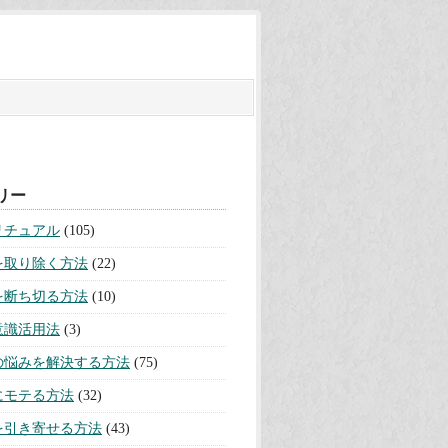
リー
リチュアル
(105)
を取り除く方法
(22)
を断ち切る方法
(10)
意識活用法
(3)
の悩みを解決する方法
(75)
にモテる方法
(32)
を引き寄せる方法
(43)