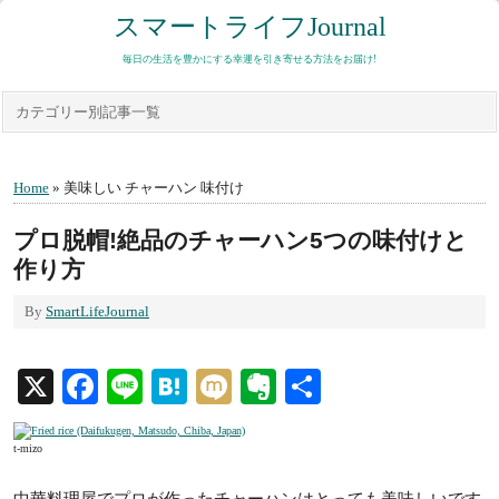
スマートライフJournal
毎日の生活を豊かにする幸運を引き寄せる方法をお届け!
カテゴリー別記事一覧
Home
» 美味しい チャーハン 味付け
プロ脱帽!絶品のチャーハン5つの味付けと
作り方
By
SmartLifeJournal
X
Facebook
Line
Hatena
Mixi
Evernote
共
有
t-mizo