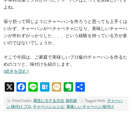
中華料理屋でプロが作ったチャーハンはとっても美味しいです
よね。
張り切って同じようにチャーハンを作ろうと思っても上手くは
いかず、チャーハンがベチャベチャになり、美味しいチャーハ
ンが作れずがっかりした、、、という経験を持っている方が多
いのではないでしょうか。
そこで今回は、ご家庭で美味しいプロ級のチャーハンを作るた
めのコツと、味付けを紹介します。
[続きを読む]
X
Facebook
Line
Hatena
Mixi
Evernote
共
有
Filed Under:
異性にモテる方法
,
節約術
Tagged With:
チャーハ
ン 味付け プロ
,
チャーハン レシピ
,
美味しい チャーハン 味付け