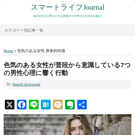
スマートライフJournal
毎日の生活を豊かにする幸運を引き寄せる方法をお届け!
カテゴリー別記事一覧
Home
» 色気のある女性 身体的特徴
色気のある女性が普段から意識している7つ
の男性心理に響く行動
By
SmartLifeJournal
X
Facebook
Line
Hatena
Mixi
Evernote
共
有