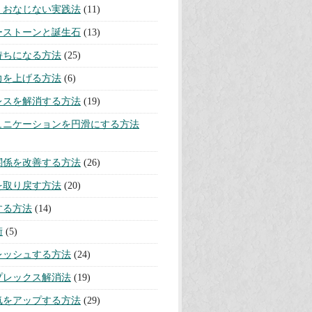
・おなじない実践法
(11)
ーストーンと誕生石
(13)
持ちになる方法
(25)
力を上げる方法
(6)
レスを解消する方法
(19)
ュニケーションを円滑にする方法
関係を改善する方法
(26)
を取り戻す方法
(20)
する方法
(14)
術
(5)
レッシュする方法
(24)
プレックス解消法
(19)
気をアップする方法
(29)