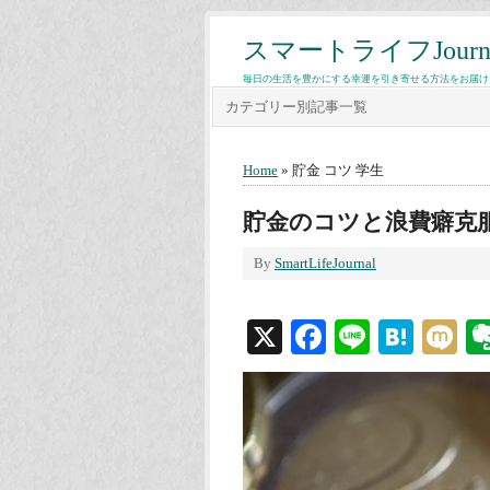
スマートライフJourn
毎日の生活を豊かにする幸運を引き寄せる方法をお届け
カテゴリー別記事一覧
Home
» 貯金 コツ 学生
貯金のコツと浪費癖克
By
SmartLifeJournal
X
Facebook
Line
Hate
M