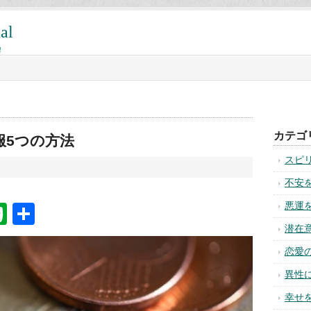
al
!
カテゴ
服5つの方法
スピ
不安
悪運
na
ixi
Evernote
共
有
潜在
恋愛
異性
幸せ