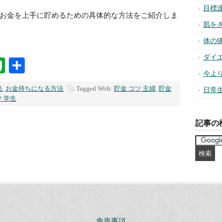
目標
お金を上手に貯めるための具体的な方法をご紹介しま
肌を
体の
ダイ
na
ixi
Evernote
共
今よ
有
法
,
お金持ちになる方法
Tagged With:
貯金 コツ 主婦
,
貯金
日常
ツ 学生
記事の
免責事項