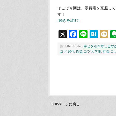
そこで今回は、浪費癖を克服して
す！
[続きを読む]
X
Facebook
Line
Hate
M
Filed Under:
幸せを引き寄せる方
コツ 20代
,
貯金 コツ 大学生
,
貯金 コ
TOPページに戻る