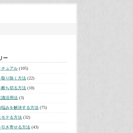
リー
リチュアル
(105)
を取り除く方法
(22)
を断ち切る方法
(10)
意識活用法
(3)
の悩みを解決する方法
(75)
にモテる方法
(32)
を引き寄せる方法
(43)