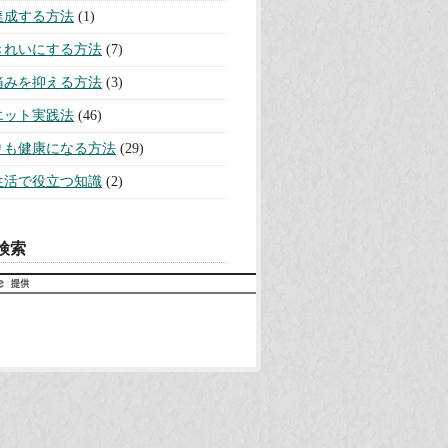
達成する方法
(1)
きれいにする方法
(7)
痛みを抑える方法
(3)
エット実践法
(46)
りも健康になる方法
(29)
生活で役立つ知識
(2)
検索