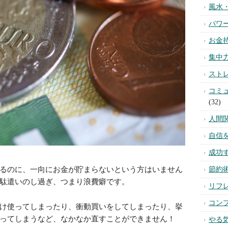
風水
パワ
お金
集中
スト
コミ
(32)
人間
自信
成功
るのに、一向にお金が貯まらないという方はいません
節約
駄遣いのし過ぎ、つまり浪費癖です。
リフ
コン
け使ってしまったり、衝動買いをしてしまったり、挙
ってしまうなど、なかなか直すことができません！
やる