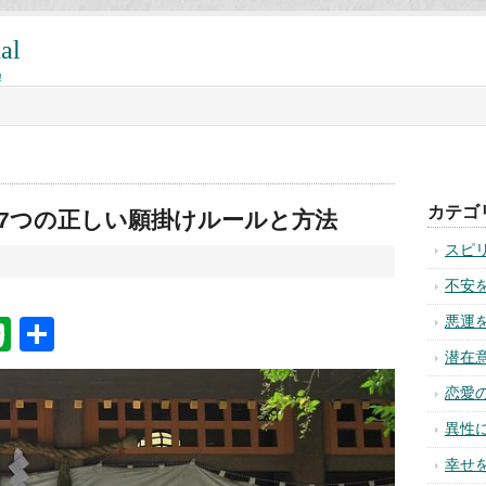
al
!
カテゴ
の7つの正しい願掛けルールと方法
スピ
不安
悪運
na
ixi
Evernote
共
有
潜在
恋愛
異性
幸せ