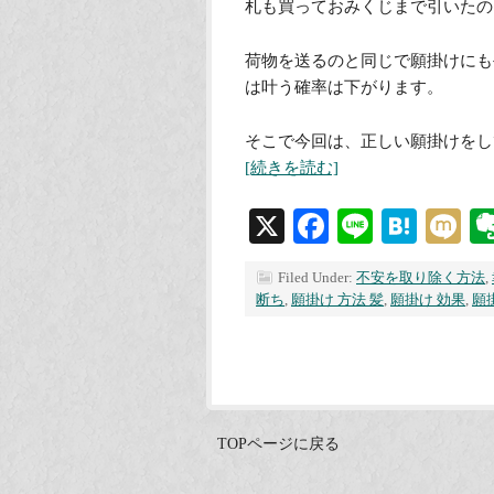
札も買っておみくじまで引いたの
荷物を送るのと同じで願掛けにも
は叶う確率は下がります。
そこで今回は、正しい願掛けをし
[続きを読む]
X
Facebook
Line
Hate
M
Filed Under:
不安を取り除く方法
,
断ち
,
願掛け 方法 髪
,
願掛け 効果
,
願
TOPページに戻る