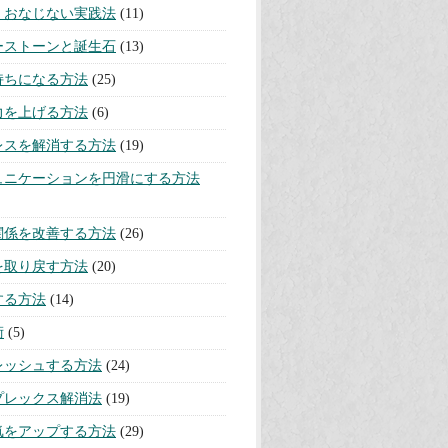
・おなじない実践法
(11)
ーストーンと誕生石
(13)
持ちになる方法
(25)
力を上げる方法
(6)
レスを解消する方法
(19)
ュニケーションを円滑にする方法
関係を改善する方法
(26)
を取り戻す方法
(20)
する方法
(14)
術
(5)
レッシュする方法
(24)
プレックス解消法
(19)
気をアップする方法
(29)