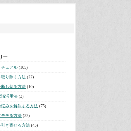
リー
リチュアル
(105)
を取り除く方法
(22)
を断ち切る方法
(10)
意識活用法
(3)
の悩みを解決する方法
(75)
にモテる方法
(32)
を引き寄せる方法
(43)