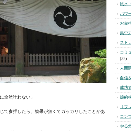
風水
パワ
お金
集中
スト
コミ
(32)
人間
自信
成功
に全然叶わない」
節約
リフ
じて参拝したら、効果が無くてガッカリしたことがあ
コン
やる