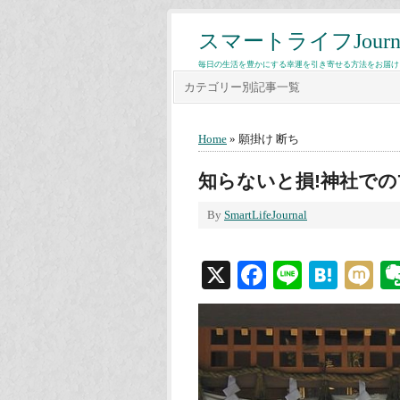
スマートライフJourn
毎日の生活を豊かにする幸運を引き寄せる方法をお届け
カテゴリー別記事一覧
Home
» 願掛け 断ち
知らないと損!神社で
By
SmartLifeJournal
X
Facebook
Line
Hate
M