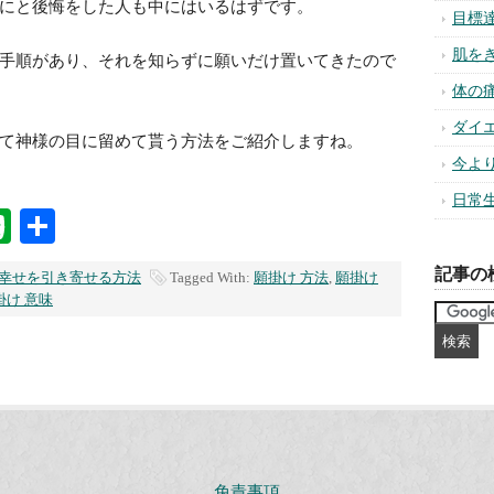
にと後悔をした人も中にはいるはずです。
目標
肌を
手順があり、それを知らずに願いだけ置いてきたので
体の
ダイ
て神様の目に留めて貰う方法をご紹介しますね。
今よ
日常
na
ixi
Evernote
共
有
記事の
幸せを引き寄せる方法
Tagged With:
願掛け 方法
,
願掛け
掛け 意味
免責事項