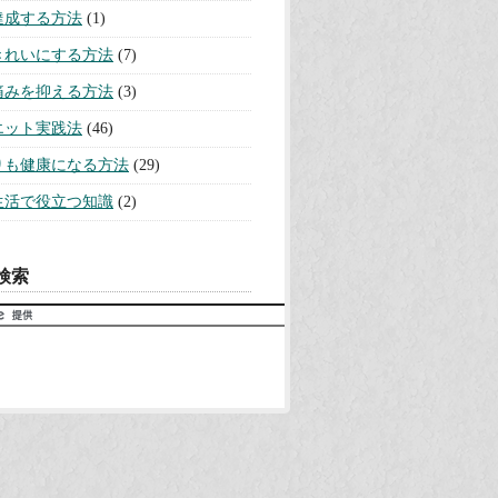
達成する方法
(1)
きれいにする方法
(7)
痛みを抑える方法
(3)
エット実践法
(46)
りも健康になる方法
(29)
生活で役立つ知識
(2)
検索