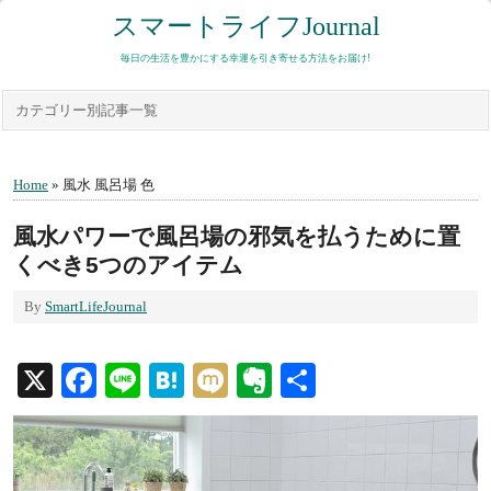
スマートライフJournal
毎日の生活を豊かにする幸運を引き寄せる方法をお届け!
カテゴリー別記事一覧
Home
» 風水 風呂場 色
風水パワーで風呂場の邪気を払うために置
くべき5つのアイテム
By
SmartLifeJournal
X
Facebook
Line
Hatena
Mixi
Evernote
共
有