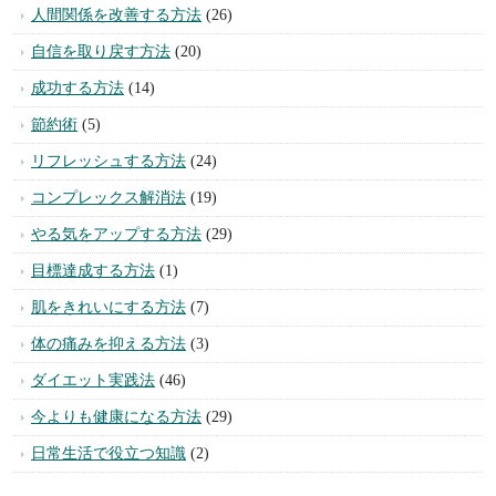
人間関係を改善する方法
(26)
自信を取り戻す方法
(20)
成功する方法
(14)
節約術
(5)
リフレッシュする方法
(24)
コンプレックス解消法
(19)
やる気をアップする方法
(29)
目標達成する方法
(1)
肌をきれいにする方法
(7)
体の痛みを抑える方法
(3)
ダイエット実践法
(46)
今よりも健康になる方法
(29)
日常生活で役立つ知識
(2)