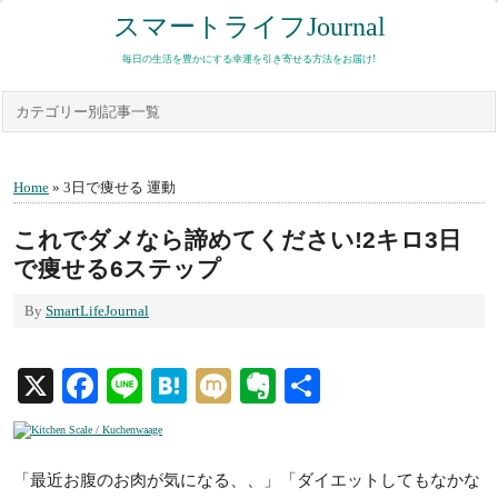
スマートライフJournal
毎日の生活を豊かにする幸運を引き寄せる方法をお届け!
カテゴリー別記事一覧
Home
» 3日で痩せる 運動
これでダメなら諦めてください!2キロ3日
で痩せる6ステップ
By
SmartLifeJournal
X
Facebook
Line
Hatena
Mixi
Evernote
共
有
「最近お腹のお肉が気になる、、」「ダイエットしてもなかな