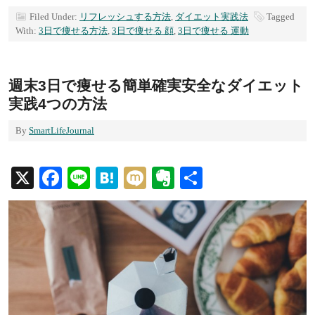
有
Filed Under:
リフレッシュする方法
,
ダイエット実践法
Tagged
With:
3日で痩せる方法
,
3日で痩せる 顔
,
3日で痩せる 運動
週末3日で痩せる簡単確実安全なダイエット
実践4つの方法
By
SmartLifeJournal
X
Facebook
Line
Hatena
Mixi
Evernote
共
有