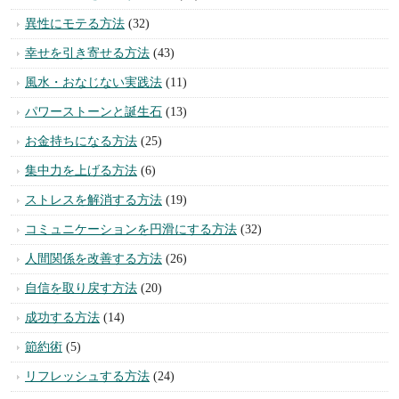
異性にモテる方法
(32)
幸せを引き寄せる方法
(43)
風水・おなじない実践法
(11)
パワーストーンと誕生石
(13)
お金持ちになる方法
(25)
集中力を上げる方法
(6)
ストレスを解消する方法
(19)
コミュニケーションを円滑にする方法
(32)
人間関係を改善する方法
(26)
自信を取り戻す方法
(20)
成功する方法
(14)
節約術
(5)
リフレッシュする方法
(24)