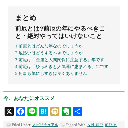
だけたことでしょう。
そもそも厄年そのものが、かつての人間のライフイベントに当
たる年であり、心身に大きく変調をきたし始める時期であるた
め、ここを注意して乗り切るための、先人の知恵と言えます。
あなたの健康などをもう一度見直して、無事に乗り切っていき
ましょう。
前厄に関連する記事として
後厄とは?後厄の年にやるべきこと・絶対やってはいけな
いこと
強運をぐんぐん引き寄せて幸せになるための5つの方法
知らないと損!神社での7つの正しい願掛けルールと方法
運気アップのために持ち歩くべき開運グッズ6選
も併せてご覧ください。