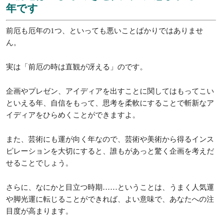
本厄が「心身の健康が崩れやすく、事故やケガに注意しなけれ
ばならない年」なら、前厄は「損出や盗難などに注意しなけれ
ばならない年」です。
また、離別運や訴訟運が強くなるため、人間関係にも、なにか
と変化が生まれやすい年でもあります。
大きな買い物やローンの契約、カード管理などは、よくよく考
えるようにしましょう。
人間関係に関しては、とにかく悪目立ちしやすくなるせいか、
注目を集め誤解を招きやすいため、人との縁を大事にしつつ慎
重になる必要があります。
例えば噂話に下手に参加すると、あとあとあなたの身に跳ね返
ることになりかねないので、注意しましょうね。
4 前厄は「ひらめきと人気運に恵まれる」