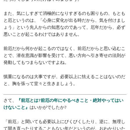
あなたの魅力や、スター性などに注目してもらえればまさに
吉!ネガティブな方向(悪い噂話や陰口に乗ることなく、調子に
乗らず)に行かないよう注意しながら、あなたのもつポジティ
ブな面を活かしていけば、前厄は吉祥へと変えることができる
のです。
5 何事も気にしすぎは良くありません
前厄に限らず、本厄だろうが後厄だろうが、気にしすぎは一番
よくありません。
とくに「前厄だからどうせ悪いんだ」「厄だからうまくいかな
いんだ」と、自分の努力不足などを棚に上げて、いじけている
ようでは、どんな幸運もあなたに対して背を向けてしまいま
す。
「前厄だから気を付けよう」ならともかく、厄のせいにして、
だらけてしまうのだけはやめましょう。