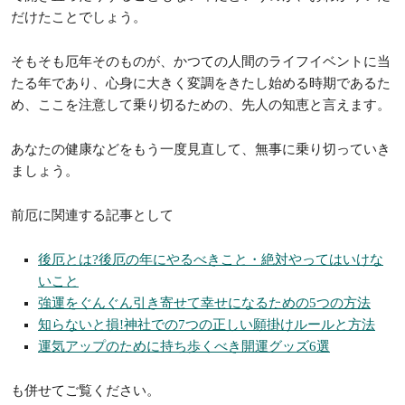
また、気にしすぎて消極的になりすぎるのも困りもの、もとも
と厄というのは、「心身に変化が出る時だから、気を付けまし
ょう」という先人からの知恵なのであって、厄年だから、必ず
悪いことが起こるわけではありません。
前厄だから何かが起こるのではなく、前厄だからと思い込むこ
とで、潜在意識が影響を受けて、悪い方向へ引き寄せの法則が
発動してもつまらないですよね。
慎重になるのは大事ですが、必要以上に怯えることはないのだ
と、胸を張って堂々と生きましょう。
さて、
『前厄とは?前厄の年にやるべきこと・絶対やってはい
けないこと』
はいかがでしたか?
「前厄」と聞いても必要以上にびくびくしたり、逆に、無理し
て開き直ったりすることもない年だというのが、おわかりいた