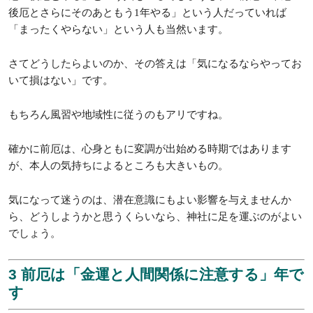
は、厄は本厄・大厄の時にのみ来るものだから、まったくもっ
て気にする必要はないと解釈する人もいます。
ただし、前厄は本厄の前年、ということで少しずつ、心身に変
調をきたす年ではあります。
あまりにも「あれが起きるかも」「これがダメかも」と、思い
詰めすぎるのは当然よくありませんが、自分が今どんな状況に
いるのか、心身の状態を振り返って考えるのに良い年と言える
でしょう。
2 厄払いはどうするべきでしょうか
「前厄」と聞いたら気になるのは「厄払い」ですよね。
はたしてやった方が良いのか、それとも本厄だけでよいの
か……人に聞いても「本厄のみ」という人もいれば「前厄・本
厄・後厄とやる」という人もいるでしょうし、「前厄・本厄・