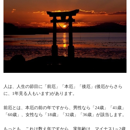
人は、人生の節目に「前厄」「本厄」「後厄」(後厄からさら
に、1年見る人もいます)があります。
前厄とは、本厄の前の年ですから、男性なら「24歳」「41歳」
「60歳」、女性なら「18歳」「32歳」「36歳」が該当します。
もっとも、これは数え年ですから、実年齢は、マイナス1～2歳