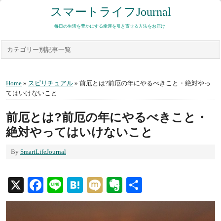
スマートライフJournal
毎日の生活を豊かにする幸運を引き寄せる方法をお届け!
カテゴリー別記事一覧
Home
»
スピリチュアル
» 前厄とは?前厄の年にやるべきこと・絶対やっ
てはいけないこと
前厄とは?前厄の年にやるべきこと・
絶対やってはいけないこと
By
SmartLifeJournal
X
Facebook
Line
Hatena
Mixi
Evernote
共
有