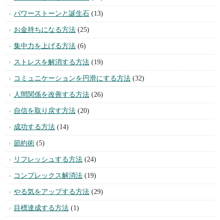
カテゴリー
スピリチュアル
(105)
不安を取り除く方法
(22)
悪運を断ち切る方法
(10)
潜在意識活用法
(3)
恋愛の悩みを解決する方法
(75)
異性にモテる方法
(32)
幸せを引き寄せる方法
(43)
風水・おなじない実践法
(11)