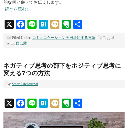
的な例と併せてお伝えします。
[続きを読む]
X
Facebook
Line
Hatena
Mixi
Evernote
共
有
Filed Under:
コミュニケーションを円滑にする方法
Tagged
With:
自己愛
ネガティブ思考の部下をポジティブ思考に
変える7つの方法
By
SmartLifeJournal
X
Facebook
Line
Hatena
Mixi
Evernote
共
有