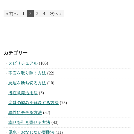
« 前へ
1
2
3
4
次へ »