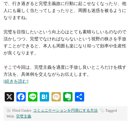
で、行き過ぎると完璧主義故に行動に起こせなくなったり、他
人にも厳しく当たってしまったりと、周囲も迷惑を被るように
なりますね。
完璧を目指したいという向上心はとても素晴らしいものなので
活かしつつ、完璧でなければならないという視野の狭さを手放
すことができると、本人も周囲も楽になり却って効率や生産性
が良くなります。
そこで今回は、完璧主義を適度に手放し良いところだけを残す
方法を、具体例を交えながらお伝えします。
[続きを読む]
X
Facebook
Line
Hatena
Mixi
Evernote
共
有
Filed Under:
コミュニケーションを円滑にする方法
Tagged
With:
完璧主義