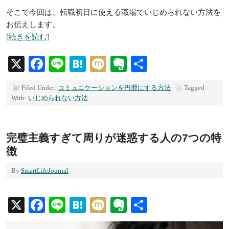
そこで今回は、転職初日に使える職場でいじめられない方法を
お伝えします。
[続きを読む]
X
Facebook
Line
Hatena
Mixi
Evernote
共
有
Filed Under:
コミュニケーションを円滑にする方法
Tagged
With:
いじめられない方法
完璧主義すぎて周りが迷惑する人の7つの特
徴
By
SmartLifeJournal
X
Facebook
Line
Hatena
Mixi
Evernote
共
有