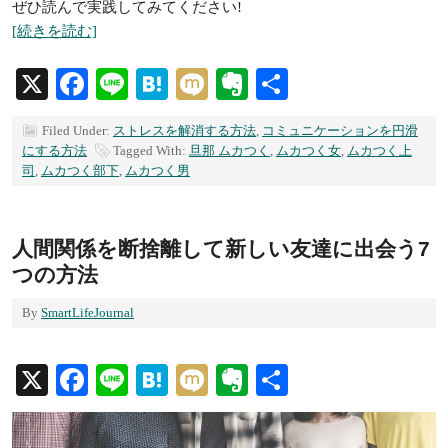
ぜひ読んで実践してみてください!
[続きを読む]
X
Facebook
Line
Hatena
Mixi
Evernote
共
有
Filed Under:
ストレスを解消する方法
,
コミュニケーションを円滑
にする方法
Tagged With:
旦那 ムカつく
,
ムカつく女
,
ムカつく上
司
,
ムカつく部下
,
ムカつく男
人間関係を断捨離して新しい友達に出会う7
つの方法
By
SmartLifeJournal
X
Facebook
Line
Hatena
Mixi
Evernote
共
有