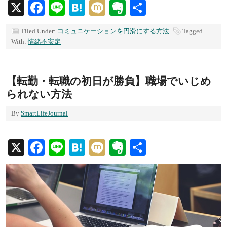
X
Facebook
Line
Hatena
Mixi
Evernote
共
有
Filed Under:
コミュニケーションを円滑にする方法
Tagged
With:
情緒不安定
【転勤・転職の初日が勝負】職場でいじめ
られない方法
By
SmartLifeJournal
X
Facebook
Line
Hatena
Mixi
Evernote
共
有