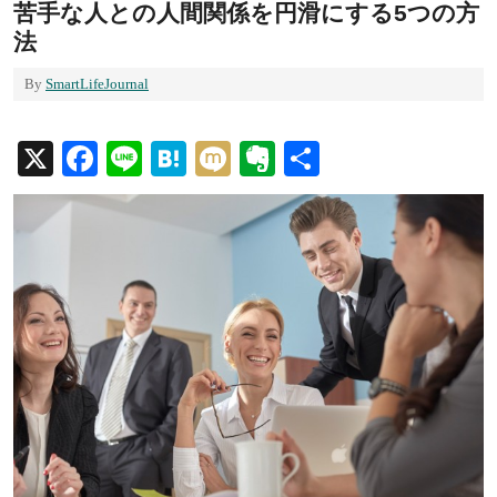
苦手な人との人間関係を円滑にする5つの方
法
By
SmartLifeJournal
X
Facebook
Line
Hatena
Mixi
Evernote
共
有