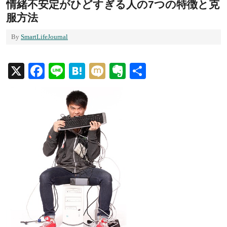
情緒不安定がひどすぎる人の7つの特徴と克
服方法
By
SmartLifeJournal
X
Facebook
Line
Hatena
Mixi
Evernote
共
有