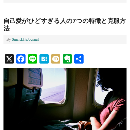
自己愛がひどすぎる人の7つの特徴と克服方
法
By
SmartLifeJournal
X
Facebook
Line
Hatena
Mixi
Evernote
共
有