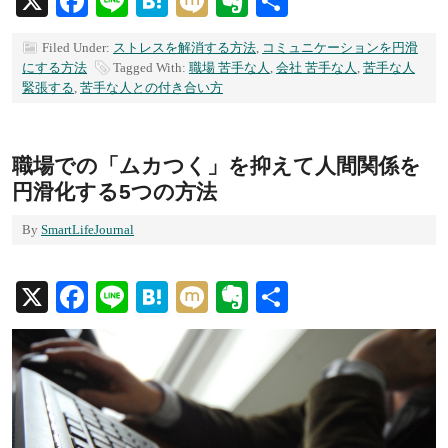
X
Facebook
Line
Hatena
Mixi
Evernote
共
有
Filed Under:
ストレスを解消する方法
,
コミュニケーションを円滑
にする方法
Tagged With:
職場 苦手な人
,
会社 苦手な人
,
苦手な人
緊張する
,
苦手な人との付き合い方
職場での「ムカつく」を抑えて人間関係を
円滑化する5つの方法
By
SmartLifeJournal
X
Facebook
Line
Hatena
Mixi
Evernote
共
有