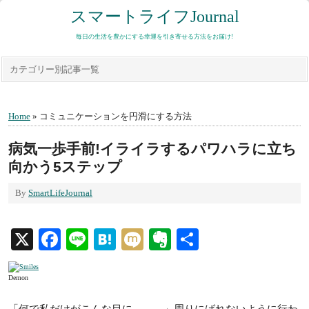
スマートライフJournal
毎日の生活を豊かにする幸運を引き寄せる方法をお届け!
カテゴリー別記事一覧
Home
» コミュニケーションを円滑にする方法
病気一歩手前!イライラするパワハラに立ち
向かう5ステップ
By
SmartLifeJournal
X
Facebook
Line
Hatena
Mixi
Evernote
共
有
Demon