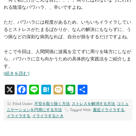
「何で私だけがこんな目に、、、」周りにばれないように行わ
れる陰湿なパワハラ、、辛いですよね。
ただ、パワハラには程度があるため、いちいちイライラしてい
るとストレスがたまるばかりか、なんの解決にもならずに、う
つ病などの深刻な病気なれば、自分が損をするだけですよね。
そこで今回は、人間関係に波風を立てずに周りを味方にしなが
ら、パワハラに立ち向かうための具体的な実践法をご紹介しま
す。
[続きを読む]
X
Facebook
Line
Hatena
Mixi
Evernote
共
有
Filed Under:
不安を取り除く方法
,
ストレスを解消する方法
,
コミュ
ニケーションを円滑にする方法
Tagged With:
最近イライラする
,
イライラする
,
イライラするとき