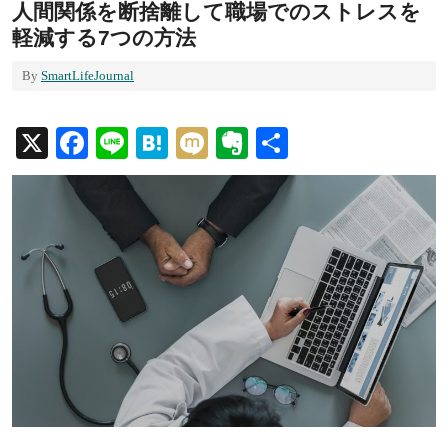
人間関係を断捨離して職場でのストレスを
軽減する7つの方法
By
SmartLifeJournal
X
Facebook
Line
Hatena
Mixi
Evernote
共
有