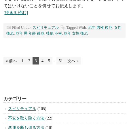
てはいけないことを併せてお伝えします。
[続きを読む]
Filed Under:
スピリチュアル
Tagged With:
厄年 男性 後厄
,
女性
後厄
,
厄年 男 年齢 後厄
,
後厄 不幸
,
厄年 女性 後厄
« 前へ
1
2
3
4
5
…
51
次へ »