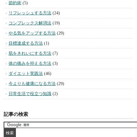
潜在意識活用法
(3)
恋愛の悩みを解決する方法
(75)
異性にモテる方法
(32)
幸せを引き寄せる方法
(43)
風水・おなじない実践法
(11)
パワーストーンと誕生石
(13)
お金持ちになる方法
(25)
集中力を上げる方法
(6)
ストレスを解消する方法
(19)
コミュニケーションを円滑にする方法
(32)
人間関係を改善する方法
(26)
自信を取り戻す方法
(20)
成功する方法
(14)